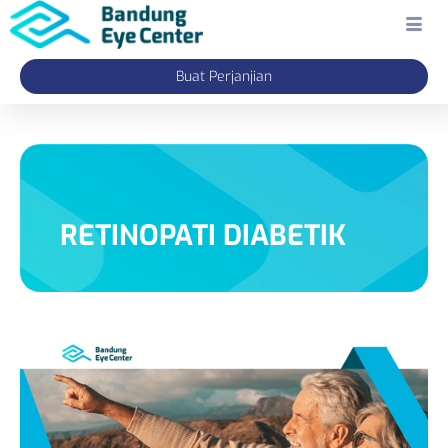
Buat Perjanjian
RETINOPATI DIABETIK