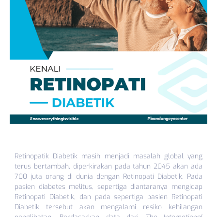
Retinopatik Diabetik masih menjadi masalah global yang
terus bertambah, diperkirakan pada tahun 2045 akan ada
700 juta orang di dunia dengan Retinopati Diabetik. Pada
pasien diabetes melitus, sepertiga diantaranya mengidap
Retinopati Diabetik, dan pada sepertiga pasien Retinopati
Diabetik tersebut akan mengalami resiko kehilangan