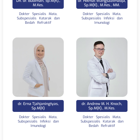
DR. dr. Budiman, Sp.M(K).,
dr. Hikmat Wangsaatmadja,
M.Kes.
Sp.M(K)., M.Kes., MM.
Dokter Spesialis Mata,
Dokter Spesialis Mata,
Subspesialis Katarak dan
Subspesialis Infeksi dan
Bedah Refraktif
Imunologi
dr. Erna Tjahjaningtyas,
dr. Andrew M. H. Knoch,
Sp.M(K)
Sp.M(K)., M.Kes.
Dokter Spesialis Mata,
Dokter Spesialis Mata,
Subspesialis Infeksi dan
Subspesialis Katarak dan
Imunologi
Bedah Refraktif