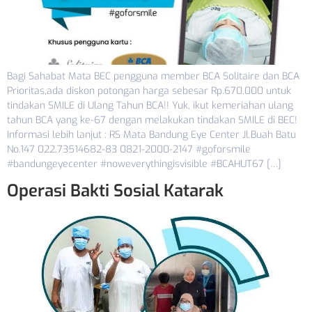
Bagi Sahabat Mata BEC pengguna member BCA Solitaire dan BCA
Prioritas,ada diskon potongan harga sebesar Rp.670.000 untuk
tindakan SMILE di Ulang Tahun BCA!! Yuk, ikut kemeriahan ulang
tahun BCA yang ke-67 dengan melakukan tindakan SMILE di BEC!
Informasi lebih lanjut : RS Mata Bandung Eye Center Jl.Buah Batu
No.147 022.73514682-83 0821-2000-2147 #goforsmile
#bandungeyecenter #noweverythingisvisible #BCAHUT67 […]
Operasi Bakti Sosial Katarak