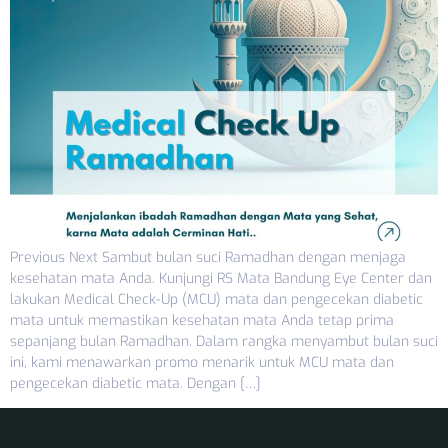
Previous Next Sambut bulan suci Ramadhan dengan menjaga
kesehatan mata Anda. Kunjungi RS Mata Bandung Eye Center dan
lakukan Medical Check-Up (MCU) mata dan pengecekan diabetic
mata untuk memastikan kesehatan mata Anda tetap prima
sepanjang bulan Ramadhan. Dalam rangka menyambut bulan suci
ini, kami menawarkan promo menarik untuk MCU mata dan
pengecekan diabetic mata. Dengan […]