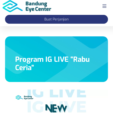
Buat Perjanjian
Program IG LIVE “Rabu
Ceria”