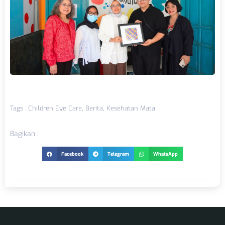
,
,
Tags :
Children Eye Care
Berita
Kesehatan Mata
Bagikan :
Facebook
Telegram
WhatsApp